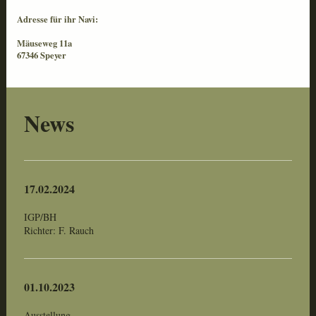
Adresse für ihr Navi:
Mäuseweg 11a
67346 Speyer
News
17.02.2024
IGP/BH
Richter: F. Rauch
01.10.2023
Ausstellung