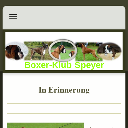
Boxer-Klub Speyer
In Erinnerung