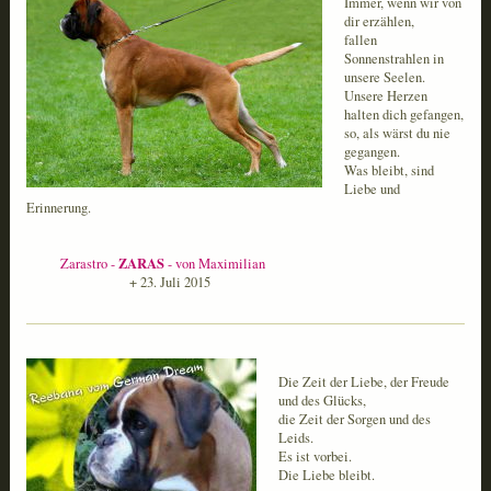
Immer, wenn wir von
dir erzählen,
fallen
Sonnenstrahlen in
unsere Seelen.
Unsere Herzen
halten dich gefangen,
so, als wärst du nie
gegangen.
Was bleibt, sind
Liebe und
Erinnerung.
ZARAS
Zarastro -
- von Maximilian
+ 23. Juli 2015
Die Zeit der Liebe, der Freude
und des Glücks,
die Zeit der Sorgen und des
Leids.
Es ist vorbei.
Die Liebe bleibt.